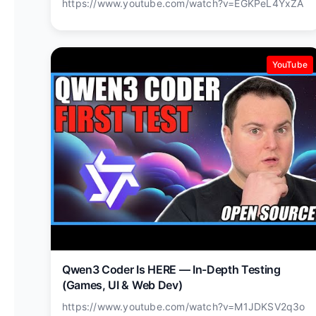
https://www.youtube.com/watch?v=EGKPeL4YxZA
YouTube
Qwen3 Coder Is HERE — In-Depth Testing
(Games, UI & Web Dev)
https://www.youtube.com/watch?v=M1JDKSV2q3o