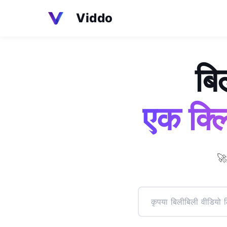
Viddo
बि
एक क्लिक
🚀