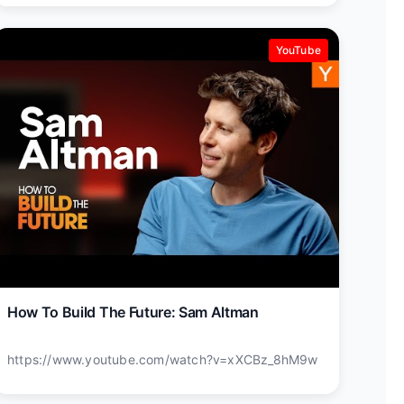
YouTube
How To Build The Future: Sam Altman
https://www.youtube.com/watch?v=xXCBz_8hM9w