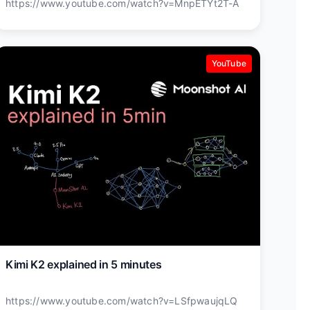
https://www.youtube.com/watch?v=MnpETYt2T-A
YouTube
Kimi K2 explained in 5 minutes
https://www.youtube.com/watch?v=LSfpwaujqLQ