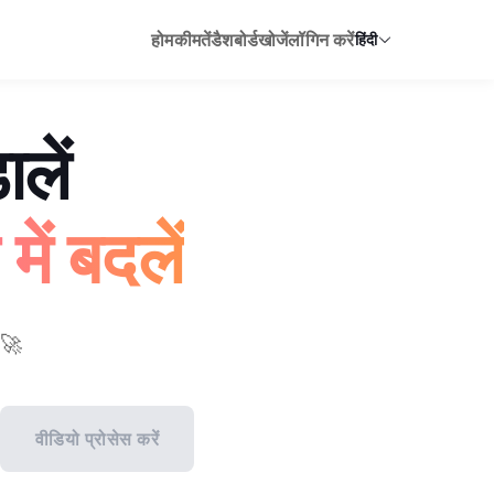
होम
कीमतें
डैशबोर्ड
खोजें
लॉगिन करें
हिंदी
लें
में बदलें
 🚀
वीडियो प्रोसेस करें