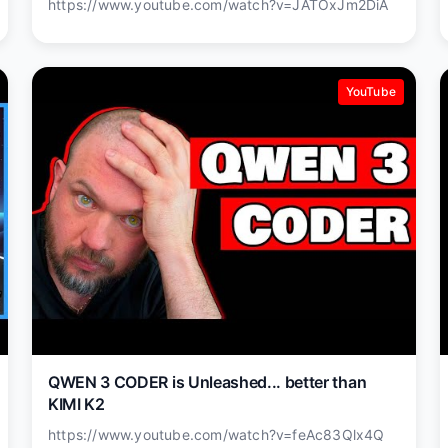
https://www.youtube.com/watch?v=JATOxJm2DiA
YouTube
QWEN 3 CODER is Unleashed... better than
KIMI K2
https://www.youtube.com/watch?v=feAc83Qlx4Q