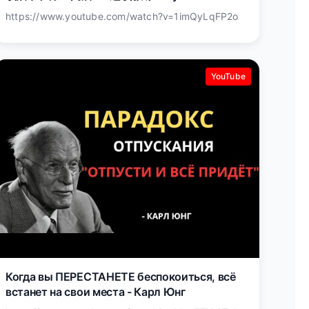
创办人 Jay Wong
https://www.youtube.com/watch?v=1imQyLqFP2o
YouTube
Когда вы ПЕРЕСТАНЕТЕ беспокоиться, всё
встанет на свои места - Карл Юнг