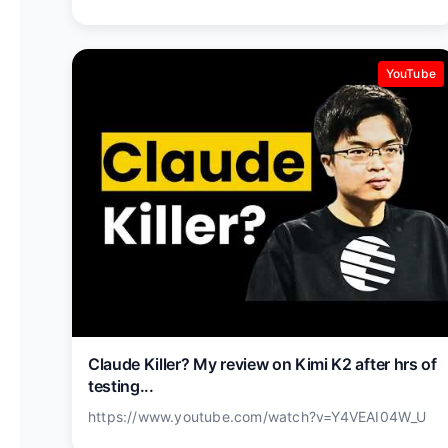
YouTube
Claude Killer? My review on Kimi K2 after hrs of
testing...
https://www.youtube.com/watch?v=Y4VEAI04W_U