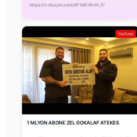
https://v.douyin.com/4FYe6-WvN_Y/
YouTube
1 MLYON ABONE ZEL GOKALAF ATEKES