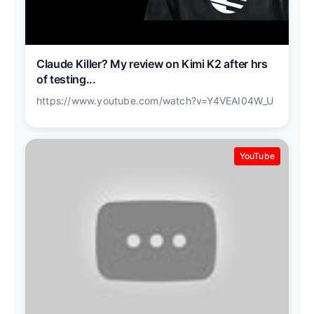
Claude Killer? My review on Kimi K2 after hrs
of testing...
https://www.youtube.com/watch?v=Y4VEAI04W_U
YouTube