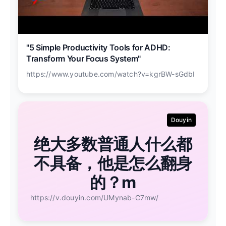
"5 Simple Productivity Tools for ADHD:
Transform Your Focus System"
https://www.youtube.com/watch?v=kgrBW-sGdbI
Douyin
绝大多数普通人什么都
不具备，他是怎么翻身
的？m
https://v.douyin.com/UMynab-C7mw/