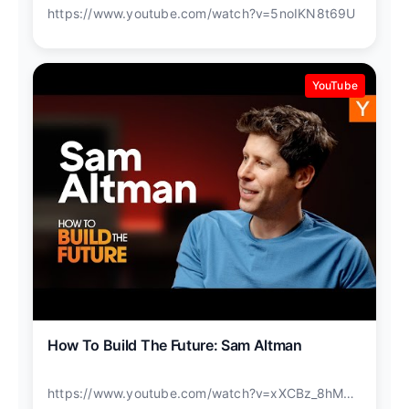
With China
https://www.youtube.com/watch?v=5noIKN8t69U
YouTube
How To Build The Future: Sam Altman
https://www.youtube.com/watch?v=xXCBz_8hM9w