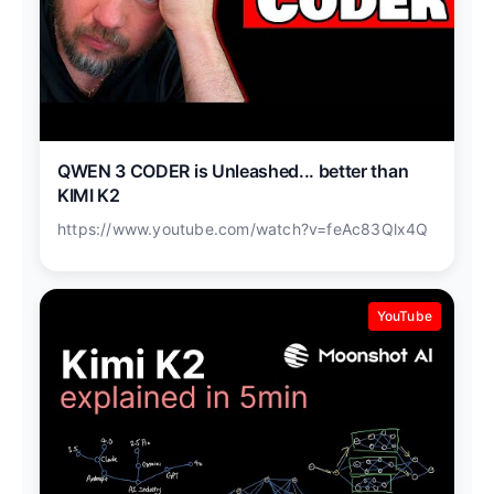
QWEN 3 CODER is Unleashed... better than
KIMI K2
https://www.youtube.com/watch?v=feAc83Qlx4Q
YouTube