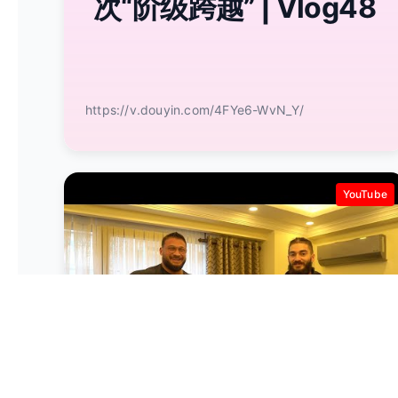
次“阶级跨越” | Vlog48
https://v.douyin.com/4FYe6-WvN_Y/
YouTube