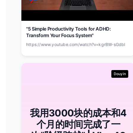
"5 Simple Productivity Tools for ADHD:
Transform Your Focus System"
https://www.youtube.com/watch?v=kgrBW-sGdbI
Douyin
我用3000块的成本和4
个月的时间完成了一