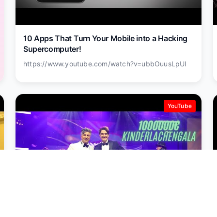
10 Apps That Turn Your Mobile into a Hacking
Supercomputer!
https://www.youtube.com/watch?v=ubbOuusLpUI
YouTube