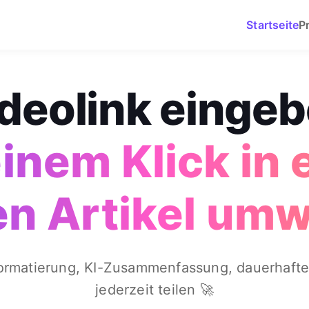
Startseite
P
deolink einge
einem Klick in 
en Artikel um
Formatierung, KI-Zusammenfassung, dauerhafte
jederzeit teilen 🚀