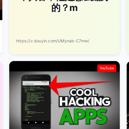
的？m
https://v.douyin.com/UMynab-C7mw/
YouTube