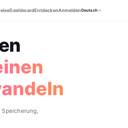
reise
Dashboard
Entdecken
Anmelden
Deutsch
ben
einen
wandeln
 Speicherung,