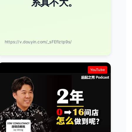
系真不大。
https://v.douyin.com/_sFEflztp9s/
YouTube