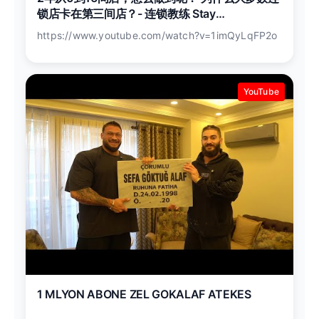
锁店卡在第三间店？- 连锁教练 Stay
Consultancy 创办人 Jay Wong
https://www.youtube.com/watch?v=1imQyLqFP2o
YouTube
1 MLYON ABONE ZEL GOKALAF ATEKES