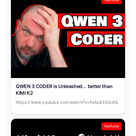
QWEN 3 CODER is Unleashed... better than
KIMI K2
https://www.youtube.com/watch?v=feAc83Qlx4Q
YouTube