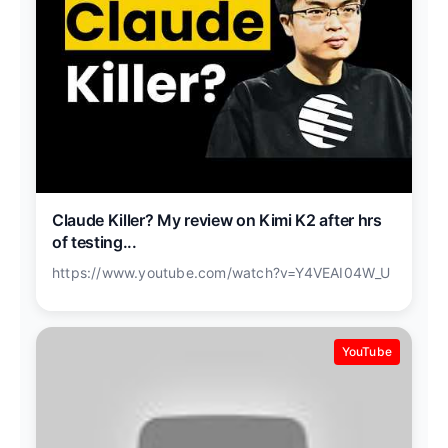
Claude Killer? My review on Kimi K2 after hrs
of testing...
https://www.youtube.com/watch?v=Y4VEAI04W_U
YouTube