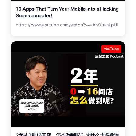
10 Apps That Turn Your Mobile into a Hacking
Supercomputer!
https://www.youtube.com/watch?v=ubbOuusLpUI
YouTube
2年从0到16间店，怎么做到呢？ 为什么大多数连