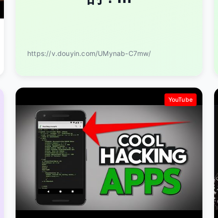
https://v.douyin.com/UMynab-C7mw/
YouTube