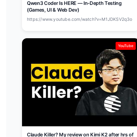
Qwen3 Coder Is HERE — In-Depth Testing
(Games, UI & Web Dev)
https://www.youtube.com/watch?v=M1JDKSV2q3o
YouTube
Claude Killer? My review on Kimi K2 after hrs of