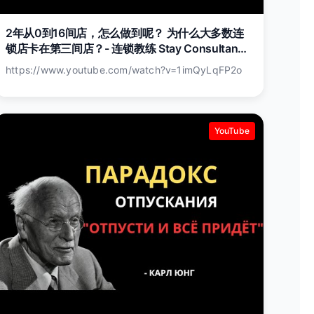
2年从0到16间店，怎么做到呢？ 为什么大多数连
锁店卡在第三间店？- 连锁教练 Stay Consultancy
创办人 Jay Wong
https://www.youtube.com/watch?v=1imQyLqFP2o
YouTube