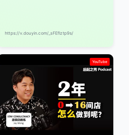
https://v.douyin.com/_sFEflztp9s/
YouTube