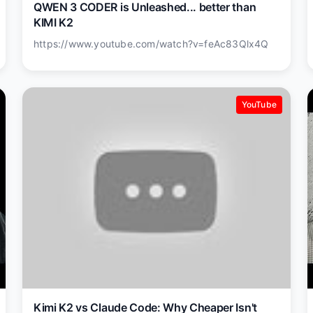
QWEN 3 CODER is Unleashed... better than
KIMI K2
https://www.youtube.com/watch?v=feAc83Qlx4Q
YouTube
Kimi K2 vs Claude Code: Why Cheaper Isn't