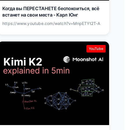
Когда вы ПЕРЕСТАНЕТЕ беспокоиться, всё
встанет на свои места - Карл Юнг
https://www.youtube.com/watch?v=MnpETYt2T-A
YouTube