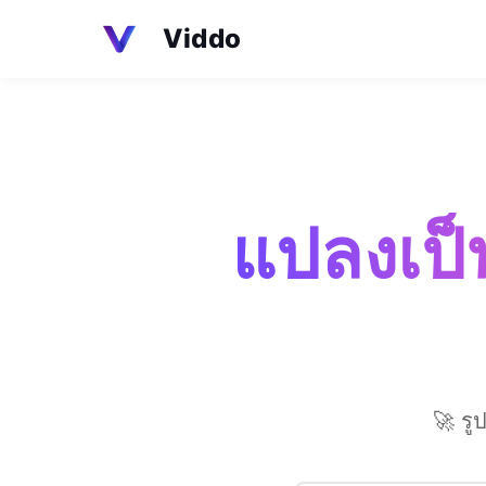
Viddo
แปลงเป็
🚀 รู