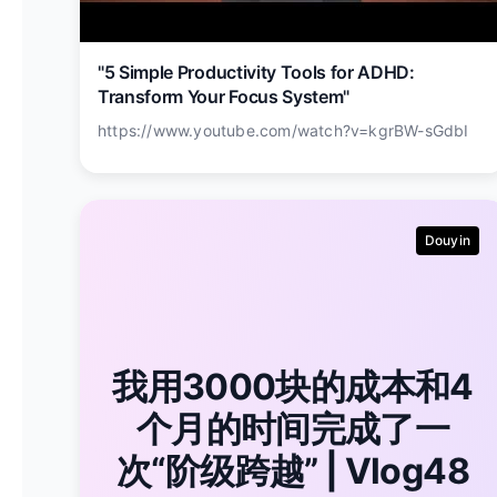
"5 Simple Productivity Tools for ADHD:
Transform Your Focus System"
https://www.youtube.com/watch?v=kgrBW-sGdbI
Douyin
我用3000块的成本和4
个月的时间完成了一
次“阶级跨越” | Vlog48