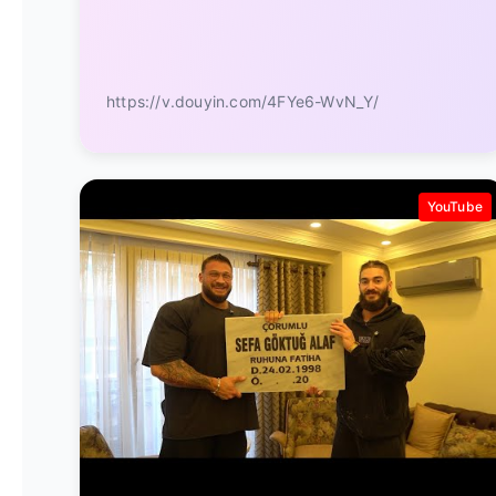
https://v.douyin.com/4FYe6-WvN_Y/
YouTube