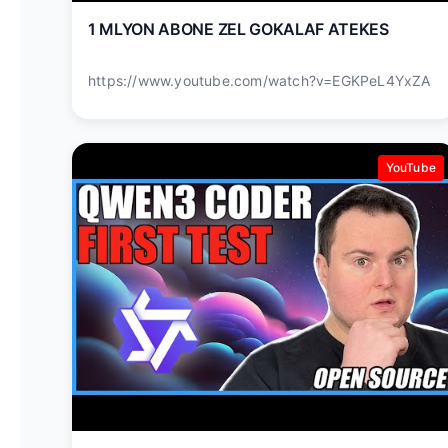
1 MLYON ABONE ZEL GOKALAF ATEKES
https://www.youtube.com/watch?v=EGKPeL4YxZA
YouTube