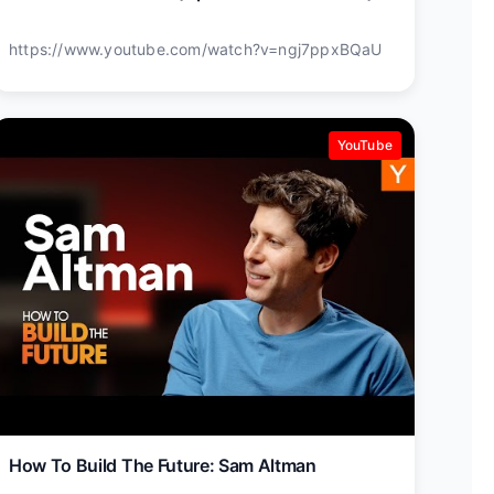
https://www.youtube.com/watch?v=ngj7ppxBQaU
YouTube
How To Build The Future: Sam Altman