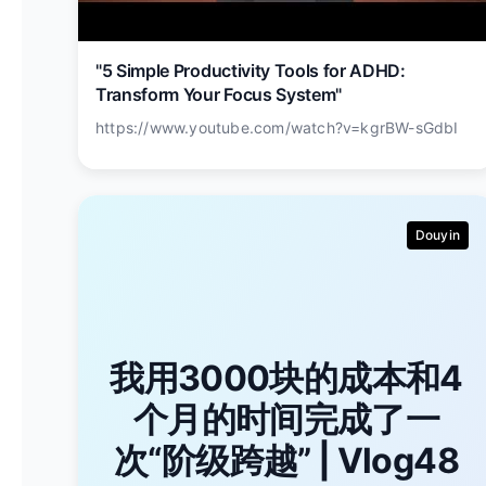
"5 Simple Productivity Tools for ADHD:
Transform Your Focus System"
https://www.youtube.com/watch?v=kgrBW-sGdbI
Douyin
我用3000块的成本和4
个月的时间完成了一
次“阶级跨越” | Vlog48