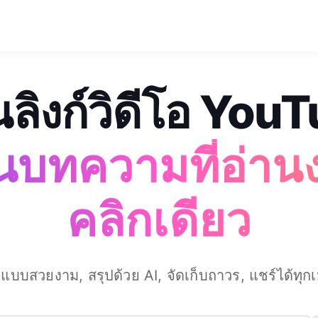
นลิงก์วิดีโอ You
นบทความที่อ่านง
คลิกเดียว
ปแบบสวยงาม, สรุปด้วย AI, จัดเก็บถาวร, แชร์ได้ทุกเม