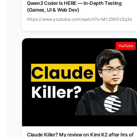
Qwen3 Coder Is HERE — In-Depth Testing
(Games, UI & Web Dev)
https://www.youtube.com/watch?v=M1JDKSV2q3o
YouTube
Claude Killer? My review on Kimi K2 after hrs of