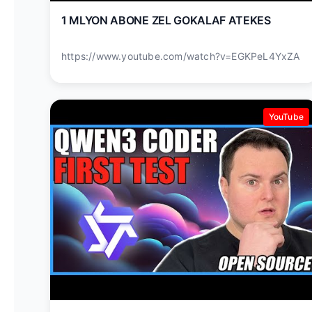
1 MLYON ABONE ZEL GOKALAF ATEKES
https://www.youtube.com/watch?v=EGKPeL4YxZA
YouTube