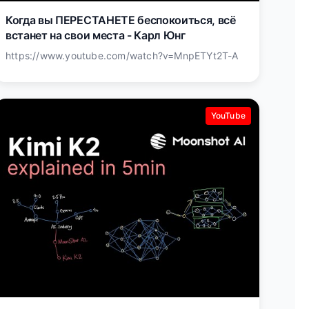
Когда вы ПЕРЕСТАНЕТЕ беспокоиться, всё
встанет на свои места - Карл Юнг
https://www.youtube.com/watch?v=MnpETYt2T-A
YouTube