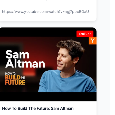
https://www.youtube.com/watch?v=ngj7ppxBQaU
YouTube
How To Build The Future: Sam Altman