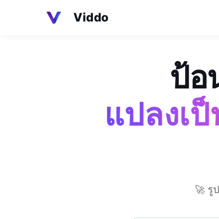
Viddo
ป้อ
แปลงเป็
🚀 รู