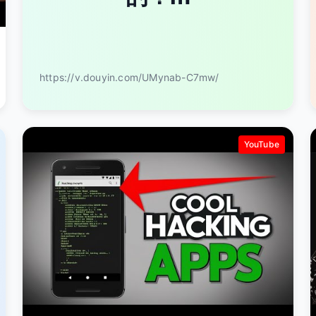
https://v.douyin.com/UMynab-C7mw/
YouTube