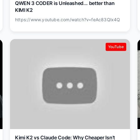
QWEN 3 CODER is Unleashed... better than
KIMI K2
https://www.youtube.com/watch?v=feAc83Qlx4Q
YouTube
Kimi K2 vs Claude Code: Why Cheaper Isn't