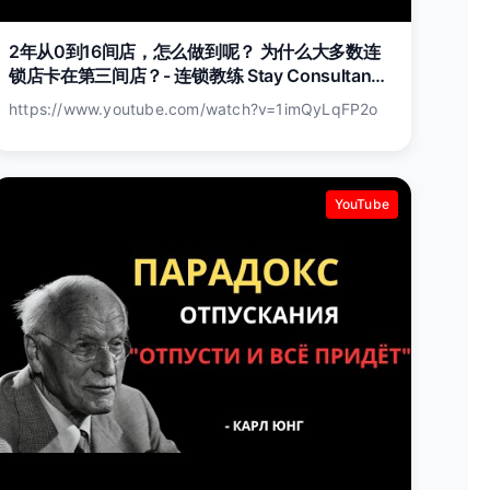
2年从0到16间店，怎么做到呢？ 为什么大多数连
锁店卡在第三间店？- 连锁教练 Stay Consultancy
创办人 Jay Wong
https://www.youtube.com/watch?v=1imQyLqFP2o
YouTube