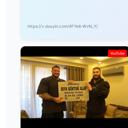
https://v.douyin.com/4FYe6-WvN_Y/
YouTube