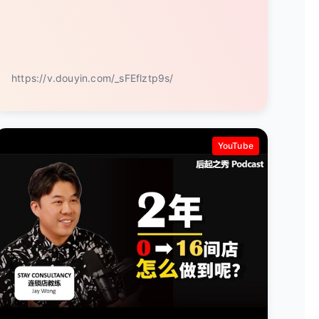
https://v.douyin.com/_sFEflztp9s/
YouTube